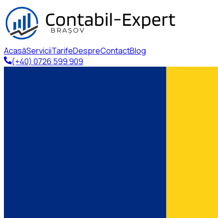
Acasă
Servicii
Tarife
Despre
Contact
Blog
(+40) 0726 599 909