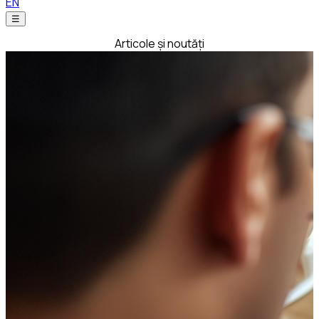
EN
☰
Articole și noutăți