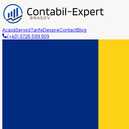
Acasă
Servicii
Tarife
Despre
Contact
Blog
(+40) 0726 599 909