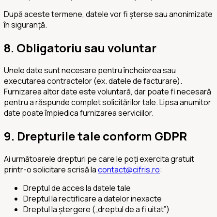
După aceste termene, datele vor fi șterse sau anonimizate
în siguranță.
8. Obligatoriu sau voluntar
Unele date sunt necesare pentru încheierea sau
executarea contractelor (ex. datele de facturare).
Furnizarea altor date este voluntară, dar poate fi necesară
pentru a răspunde complet solicitărilor tale. Lipsa anumitor
date poate împiedica furnizarea serviciilor.
9. Drepturile tale conform GDPR
Ai următoarele drepturi pe care le poți exercita gratuit
printr-o solicitare scrisă la
contact@cifris.ro
:
Dreptul de acces la datele tale
Dreptul la rectificare a datelor inexacte
Dreptul la ștergere („dreptul de a fi uitat”)